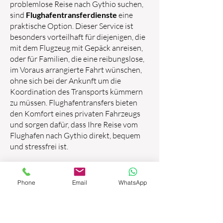
problemlose Reise nach Gythio suchen,
sind
Flughafentransferdienste
eine
praktische Option. Dieser Service ist
besonders vorteilhaft für diejenigen, die
mit dem Flugzeug mit Gepäck anreisen,
oder für Familien, die eine reibungslose,
im Voraus arrangierte Fahrt wünschen,
ohne sich bei der Ankunft um die
Koordination des Transports kümmern
zu müssen. Flughafentransfers bieten
den Komfort eines privaten Fahrzeugs
und sorgen dafür, dass Ihre Reise vom
Flughafen nach Gythio direkt, bequem
und stressfrei ist.
2.1 Flughafentransferdienste
verstehen
Phone
Email
WhatsApp
Flughafentransfers sind private, im
Voraus gebuchte Dienste, die Sie direkt