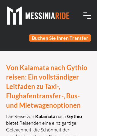
Buchen Sie Ihren Transfer
Von Kalamata nach Gythio
reisen: Ein vollständiger
Leitfaden zu Taxi-,
Flughafentransfer-, Bus-
und Mietwagenoptionen
Die Reise von
Kalamata
nach
Gythio
bietet Reisenden eine einzigartige
Gelegenheit, die Schönheit der